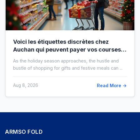
Voici les étiquettes discrètes chez
Auchan qui peuvent payer vos courses
de fin d’année sans que vous le sachiez
As the holiday season approaches, the hustle and
bustle of shopping for gifts and festive meals can ...
Aug 8, 2026
Read More →
ARMSO FOLD